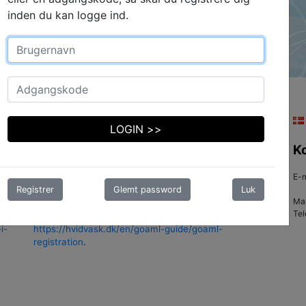
inden du kan logge ind.
ENGLISH
LOGIN >>
Welcome to GoAML
K
Please note that you first need to register as a
E-m
Registrer
Glemt password
Luk
reporting entity under "Register". Once your
Ma
nd
registration is approved, you can log in with your
Tel
credentials. Read more about how to register here:
i-
https://hvidvask.dk/en/goaml-guide/goaml-
registration
.