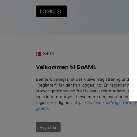
LOGIN >>
DANSK
Velkommen til GoAML
Bemærk venligst, at det kræver registrering under
"Registrer", før der kan logges ind. En registrering
kræver godkendelse fra Hvidvasksekretariatet, føre
login kan foretages. Læse mere om, hvordan du
registrerer dig her:
https://hvidvask.dk/registrer-dig-
goaml
.
Registrer