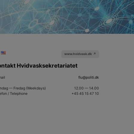
www.hvidvask.dk ↗
ontakt Hvidvasksekretariatet
ail
fiu@politi.dk
ndag — Fredag (Weekdays)
12.00 — 14.00
efon / Telephone
+45 45 15 47 10