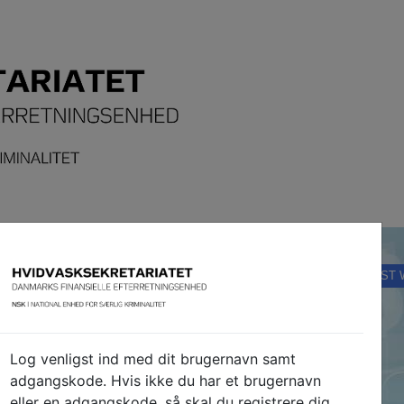
K, DETTE ER EN TESTHJEMMESIDE. PLEASE NOTE, THIS IS A TEST 
nish Financial Intelligence Unit)
Log venligst ind med dit brugernavn samt
adgangskode. Hvis ikke du har et brugernavn
12-14)
|
www.hvidvask.dk
eller en adgangskode, så skal du registrere dig